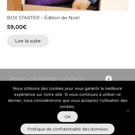
BOX STARTER – Édition de Noël
59,00
€
Lire la suite
POINTS DE VENTES
–
CONTACT
–
CONFIDENTIALITÉ
Nous utilisons des cookies pour vous garantir la meilleure
expérience sur notre site. Si vous continuez à utiliser ce
dernier, nous considérerons que vous acceptez l'utilisation des
cookies.
OK
Politique de confidentialité des données
© 2021 – GEM Equitation – Design by
Flow44