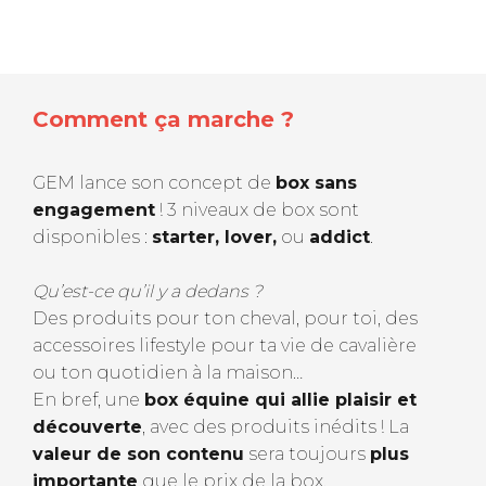
Comment ça marche ?
GEM lance son concept de
box
sans
engagement
! 3 niveaux de box sont
disponibles :
starter, lover,
ou
addict
.
Qu’est-ce qu’il y a dedans ?
Des produits pour ton cheval, pour toi, des
accessoires lifestyle pour ta vie de cavalière
ou ton quotidien à la maison…
En bref, une
box équine qui allie plaisir et
découverte
, avec des produits inédits !
La
valeur de son contenu
sera toujours
plus
importante
que le prix de la box.