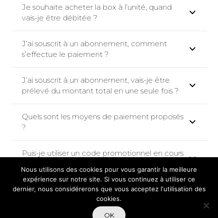
Je souhaite acheter la box à l’unité, quand
vais-je être débitée ?
J’ai souscrit à un abonnement, comment
s’effectue le paiement ?
J’ai souscrit à un abonnement, vais-je être
prélevé du montant total en une seule fois ?
Quels sont les moyens de paiement proposés
?
Puis-je utiliser un code promotionnel en cours
?
Nous utilisons des cookies pour vous garantir la meilleure
expérience sur notre site. Si vous continuez à utiliser ce
Le paiement a échoué, à quoi peut-il être dû
dernier, nous considérerons que vous acceptez l'utilisation des
cookies.
?
OK