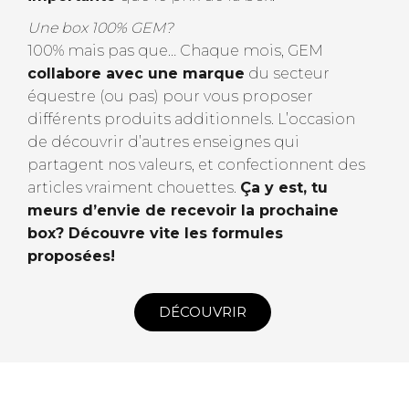
Une box 100% GEM?
100% mais pas que… Chaque mois, GEM
collabore avec une marque
du secteur
équestre (ou pas) pour vous proposer
différents produits additionnels. L’occasion
de découvrir d’autres enseignes qui
partagent nos valeurs, et confectionnent des
articles vraiment chouettes.
Ça y est, tu
meurs d’envie de recevoir la prochaine
box? Découvre vite les formules
proposées!
DÉCOUVRIR