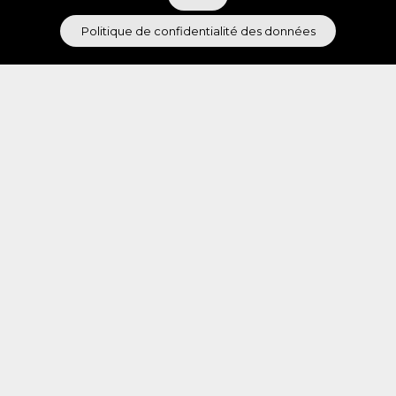
La livraison
Politique de confidentialité des données
Quels sont les transporteurs proposés ?
Je commande aujourd’hui, quand vais-je
recevoir ma box ?
Nous sommes le 20 du mois et je n’ai pas
reçu ma box. Que puis-je faire ?
Puis-je modifier mon adresse de livraison ?
Dans quels pays les box peuvent-elles être
envoyées ?
Autre